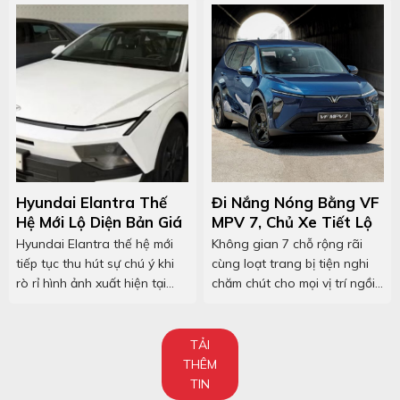
đáng kể. Chuyên gia Đoàn
Anh Dũng sẽ chia sẻ rõ cách
VinFast thay đổi hành vi
"xuống tiền" của người Việt.
Hyundai Elantra Thế
Đi Nắng Nóng Bằng VF
Hệ Mới Lộ Diện Bản Giá
MPV 7, Chủ Xe Tiết Lộ
Rẻ
Những Trải Nghiệm Bất
Hyundai Elantra thế hệ mới
Không gian 7 chỗ rộng rãi
Ngờ
tiếp tục thu hút sự chú ý khi
cùng loạt trang bị tiện nghi
rò rỉ hình ảnh xuất hiện tại
chăm chút cho mọi vị trí ngồi,
một bãi đỗ xe.
VinFast VF MPV 7 mang lại
sự thoải mái cho cả gia đình
trong những ngày nắng
TẢI
nóng.
THÊM
TIN