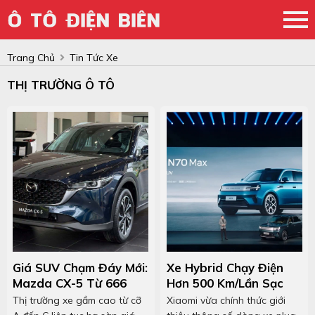
Trang Chủ
Tin Tức Xe
THỊ TRƯỜNG Ô TÔ
Giá SUV Chạm Đáy Mới:
Xe Hybrid Chạy Điện
Mazda CX-5 Từ 666
Hơn 500 Km/lần Sạc
Triệu Đồng, Nhiều Xe
Mở Bán Gần Việt Nam:
Thị trường xe gầm cao từ cỡ
Xiaomi vừa chính thức giới
Cỡ A, B Dưới 500 Triệu
Giá Quy Đổi Gần 1 Tỷ