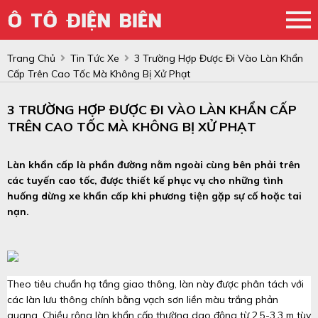
Trang Chủ
Tin Tức Xe
3 Trường Hợp Được Đi Vào Làn Khẩn
Cấp Trên Cao Tốc Mà Không Bị Xử Phạt
3 TRƯỜNG HỢP ĐƯỢC ĐI VÀO LÀN KHẨN CẤP
TRÊN CAO TỐC MÀ KHÔNG BỊ XỬ PHẠT
Làn khẩn cấp là phần đường nằm ngoài cùng bên phải trên
các tuyến cao tốc, được thiết kế phục vụ cho những tình
huống dừng xe khẩn cấp khi phương tiện gặp sự cố hoặc tai
nạn.
Theo tiêu chuẩn hạ tầng giao thông, làn này được phân tách với
các làn lưu thông chính bằng vạch sơn liền màu trắng phản
quang. Chiều rộng làn khẩn cấp thường dao động từ 2,5-3,3 m tùy