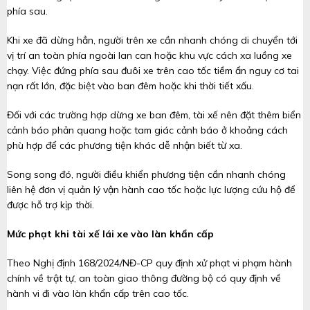
phía sau.
Khi xe đã dừng hẳn, người trên xe cần nhanh chóng di chuyển tới
vị trí an toàn phía ngoài lan can hoặc khu vực cách xa luồng xe
chạy. Việc đứng phía sau đuôi xe trên cao tốc tiềm ẩn nguy cơ tai
nạn rất lớn, đặc biệt vào ban đêm hoặc khi thời tiết xấu.
Đối với các trường hợp dừng xe ban đêm, tài xế nên đặt thêm biển
cảnh báo phản quang hoặc tam giác cảnh báo ở khoảng cách
phù hợp để các phương tiện khác dễ nhận biết từ xa.
Song song đó, người điều khiển phương tiện cần nhanh chóng
liên hệ đơn vị quản lý vận hành cao tốc hoặc lực lượng cứu hộ để
được hỗ trợ kịp thời.
Mức phạt khi tài xế lái xe vào làn khẩn cấp
Theo Nghị định 168/2024/NĐ-CP quy định xử phạt vi phạm hành
chính về trật tự, an toàn giao thông đường bộ có quy định về
hành vi đi vào làn khẩn cấp trên cao tốc.