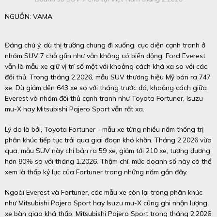
NGUỒN: VAMA
Đáng chú ý, dù thị trường chung đi xuống, cục diện cạnh tranh ở
nhóm SUV 7 chỗ gần như vẫn không có biến động. Ford Everest
vẫn là mẫu xe giữ vị trí số một với khoảng cách khá xa so với các
đối thủ. Trong tháng 2.2026, mẫu SUV thương hiệu Mỹ bán ra 747
xe. Dù giảm đến 643 xe so với tháng trước đó, khoảng cách giữa
Everest và nhóm đối thủ cạnh tranh như Toyota Fortuner, Isuzu
mu-X hay Mitsubishi Pajero Sport vẫn rất xa.
Lý do là bởi, Toyota Fortuner - mẫu xe từng nhiều năm thống trị
phân khúc tiếp tục trải qua giai đoạn khó khăn. Tháng 2.2026 vừa
qua, mẫu SUV này chỉ bán ra 59 xe, giảm tới 210 xe, tương đương
hơn 80% so với tháng 1.2026. Thậm chí, mức doanh số này có thể
xem là thấp kỷ lục của Fortuner trong những năm gần đây.
Ngoài Everest và Fortuner, các mẫu xe còn lại trong phân khúc
như Mitsubishi Pajero Sport hay Isuzu mu-X cũng ghi nhận lượng
xe bàn giao khá thấp. Mitsubishi Pajero Sport trong tháng 2.2026