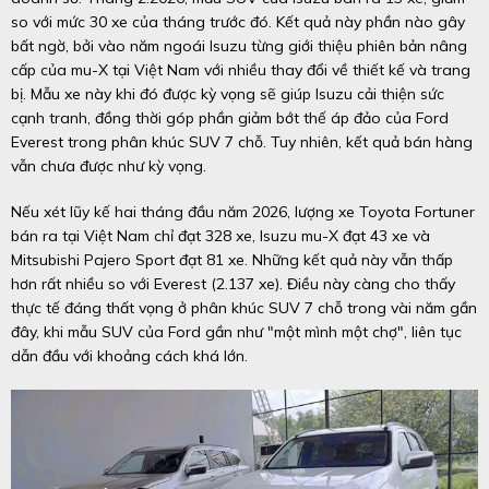
so với mức 30 xe của tháng trước đó. Kết quả này phần nào gây
bất ngờ, bởi vào năm ngoái Isuzu từng giới thiệu phiên bản nâng
cấp của mu-X tại Việt Nam với nhiều thay đổi về thiết kế và trang
bị. Mẫu xe này khi đó được kỳ vọng sẽ giúp Isuzu cải thiện sức
cạnh tranh, đồng thời góp phần giảm bớt thế áp đảo của Ford
Everest trong phân khúc SUV 7 chỗ. Tuy nhiên, kết quả bán hàng
vẫn chưa được như kỳ vọng.
Nếu xét lũy kế hai tháng đầu năm 2026, lượng xe Toyota Fortuner
bán ra tại Việt Nam chỉ đạt 328 xe, Isuzu mu-X đạt 43 xe và
Mitsubishi Pajero Sport đạt 81 xe. Những kết quả này vẫn thấp
hơn rất nhiều so với Everest (2.137 xe). Điều này càng cho thấy
thực tế đáng thất vọng ở phân khúc SUV 7 chỗ trong vài năm gần
đây, khi mẫu SUV của Ford gần như "một mình một chợ", liên tục
dẫn đầu với khoảng cách khá lớn.