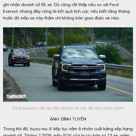
ghi nhận doanh số 81 xe. Dù cũng rất thấp nếu so với Ford
Everest, nhưng đây cũng là kết quả tích cực, nếu biết rằng tháng
trước đó mẫu xe này thậm chí không bàn giao được xe nào.
Ford Everest vẫn áp đảo doanh số các đối thủ cạnh tranh
ẢNH: ĐÌNH TUYÊN
Trong khi đó, Isuzu mu-X tiếp tục nằm ở nhóm cuối bảng xếp hạng
doanh số. Tháng 2.2026, mẫu SUV của Isuzu bán ra 13 xe, giảm