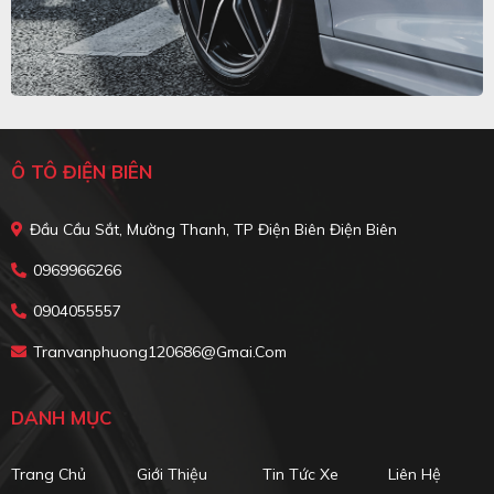
Ô TÔ ĐIỆN BIÊN
Đầu Cầu Sắt, Mường Thanh, TP Điện Biên Điện Biên
0969966266
0904055557
Tranvanphuong120686@gmai.com
DANH MỤC
Trang Chủ
Giới Thiệu
Tin Tức Xe
Liên Hệ