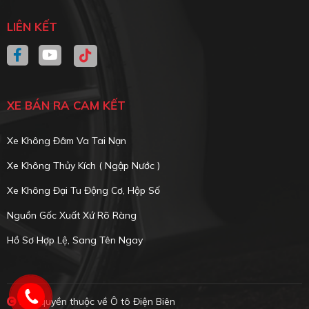
LIÊN KẾT
XE BÁN RA CAM KẾT
Xe Không Đâm Va Tai Nạn
Xe Không Thủy Kích ( Ngập Nước )
Xe Không Đại Tu Động Cơ, Hộp Số
Nguồn Gốc Xuất Xứ Rõ Ràng
Hồ Sơ Hợp Lệ, Sang Tên Ngay
Bản quyền thuộc về Ô tô Điện Biên