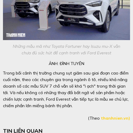
Những mẫu mã như Toyota Fortuner hay Isuzu mu-X vẫn
chưa đủ sức hút để cạnh tranh với Ford Everest
ẢNH: ĐÌNH TUYÊN
Trong bối cảnh thị trường chung sụt giảm sau giai đoạn cao điểm
cuối năm, theo các chuyên gia trong ngành ô tô, nhiều khả năng
doanh số các mẫu SUV 7 chỗ vẫn sẽ khá "ì ạch" trong thời gian
tới. Và nếu không có những thay đổi bất ngờ về sản phẩm hoặc
chiến lược cạnh tranh, Ford Everest vẫn tiếp tục là mẫu xe chủ lực,
chiếm phần lớn miếng bánh thị phần.
(Theo
thanhnien.vn)
TIN LIÊN QUAN