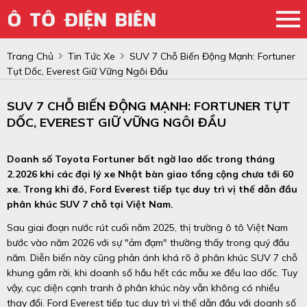
Trang Chủ
Tin Tức Xe
SUV 7 Chỗ Biến Động Mạnh: Fortuner
Tụt Dốc, Everest Giữ Vững Ngôi Đầu
SUV 7 CHỖ BIẾN ĐỘNG MẠNH: FORTUNER TỤT
DỐC, EVEREST GIỮ VỮNG NGÔI ĐẦU
Doanh số Toyota Fortuner bất ngờ lao dốc trong tháng
2.2026 khi các đại lý xe Nhật bàn giao tổng cộng chưa tới 60
xe. Trong khi đó, Ford Everest tiếp tục duy trì vị thế dẫn đầu
phân khúc SUV 7 chỗ tại Việt Nam.
Sau giai đoạn nước rút cuối năm 2025, thị trường ô tô Việt Nam
bước vào năm 2026 với sự "ảm đạm" thường thấy trong quý đầu
năm. Diễn biến này cũng phản ánh khá rõ ở phân khúc SUV 7 chỗ
khung gầm rời, khi doanh số hầu hết các mẫu xe đều lao dốc. Tuy
vậy, cục diện cạnh tranh ở phân khúc này vẫn không có nhiều
thay đổi. Ford Everest tiếp tục duy trì vị thế dẫn đầu với doanh số