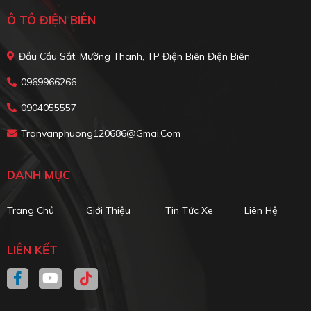
Ô TÔ ĐIỆN BIÊN
Đầu Cầu Sắt, Mường Thanh, TP Điện Biên Điện Biên
0969966266
0904055557
Tranvanphuong120686@gmai.com
DANH MỤC
Trang Chủ
Giới Thiệu
Tin Tức Xe
Liên Hệ
LIÊN KẾT