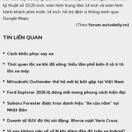
kỹ thuật số 10,25 inch, màn hình trung tâm 14 inch và màn hình
hành khách phía trước 14 inch, hỗ trợ định vị thông minh qua
Google Maps.
(Theo
forum.autodaily.vn)
TIN LIÊN QUAN
Cách khắc phục say xe
Thói quen lắc xe khi đổ xăng: hiểu lầm phổ biến ở cả ô tô
lẫn xe máy
Mitsubishi Outlander thế hệ mới bị bắt gặp tại Việt Nam
Ford Explorer 2026 lộ dáng mới mang phong cách hiện đại
Subaru Forester được trao danh hiệu “Xe của năm” tại
Nhật Bản
Doanh số SUV đô thị sôi động: Xforce vượt Yaris Cross
Vì sao không nên về số N khi dừng đèn đỏ trên xe hybrid?