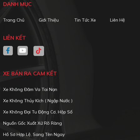
DANH MỤC
Trang Chủ
Giới Thiệu
Tin Tức Xe
Liên Hệ
LIÊN KẾT
XE BÁN RA CAM KẾT
Xe Không Đâm Va Tai Nạn
Xe Không Thủy Kích ( Ngập Nước )
Xe Không Đại Tu Động Cơ, Hộp Số
Nguồn Gốc Xuất Xứ Rõ Ràng
Hồ Sơ Hợp Lệ, Sang Tên Ngay