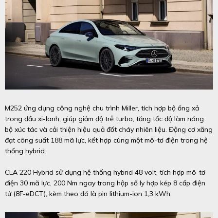
M252 ứng dụng công nghệ chu trình Miller, tích hợp bộ ống xả
trong đầu xi-lanh, giúp giảm độ trễ turbo, tăng tốc độ làm nóng
bộ xúc tác và cải thiện hiệu quả đốt cháy nhiên liệu. Động cơ xăng
đạt công suất 188 mã lực, kết hợp cùng một mô-tơ điện trong hệ
thống hybrid.
CLA 220 Hybrid sử dụng hệ thống hybrid 48 volt, tích hợp mô-tơ
điện 30 mã lực, 200 Nm ngay trong hộp số ly hợp kép 8 cấp điện
tử (8F-eDCT), kèm theo đó là pin lithium-ion 1,3 kWh.