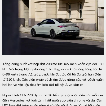
Tổng công suất kết hợp đạt 208 mã lực, mô-men xoắn cực đại 380
Nm. Với trọng lượng khoảng 1.630 kg, xe có khả năng tăng tốc từ
0–96 km/h trong 7,1 giây, trước khi đạt tốc độ tối đa giới hạn điện
tử 210 km/h. Các biện pháp cách âm được nâng cấp với vách ngăn
hai lớp và vật liệu tiêu âm kéo dài tới cột A và sàn xe.
Ngoại hình CLA 220 Hybrid 2026 tiếp tục gợi nhắc đến các mẫu xe
điện Mercedes, với lưới tản nhiệt ngôi sao viền chrome và dải đèn
LED kéo dài toàn chiều rộng ở cả đầu và đuôi xe. Xe sở hữu cốp