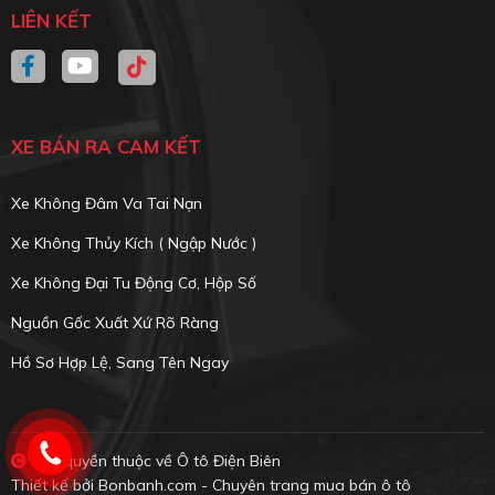
LIÊN KẾT
XE BÁN RA CAM KẾT
Xe Không Đâm Va Tai Nạn
Xe Không Thủy Kích ( Ngập Nước )
Xe Không Đại Tu Động Cơ, Hộp Số
Nguồn Gốc Xuất Xứ Rõ Ràng
Hồ Sơ Hợp Lệ, Sang Tên Ngay
Bản quyền thuộc về Ô tô Điện Biên
Thiết kế bởi
Bonbanh.com - Chuyên trang mua bán ô tô