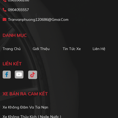
0904055557
Tranvanphuong120686@gmai.com
DANH MỤC
Trang Chủ
Giới Thiệu
Tin Tức Xe
Liên Hệ
LIÊN KẾT
XE BÁN RA CAM KẾT
Xe Không Đâm Va Tai Nạn
Xe Không Thủy Kích ( Ngập Nước )