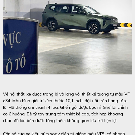
Về nội thất, xe được trang bị vô lăng với thiết kế tương tự mẫu VF
e34. Màn hình giải trí kích thước 10,1 inch, đặt nổi trên bảng táp-
lô. Hệ thống âm thanh 4 loa. Ghế ngồi được bọc nỉ. Ghế lái chỉnh
cơ 6 hướng. Bệ tỳ tay trung tâm thiết kế cao, tích hợp khoang
chứa đồ lớn bên dưới, tăng thêm không gian lưu trữ tiện lợi.
Cần số của xe kiểu núm xoay điện tử giống mẫu VF5, có phanh