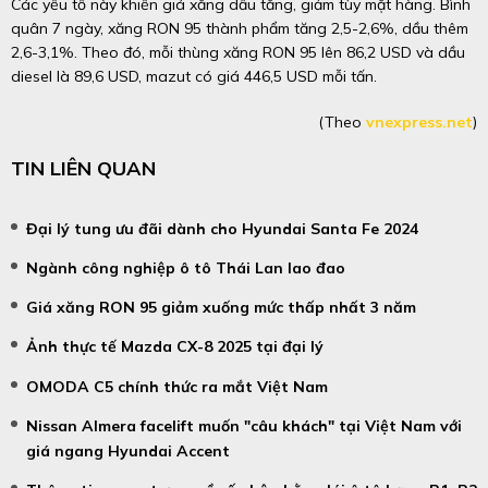
Các yếu tố này khiến giá xăng dầu tăng, giảm tùy mặt hàng. Bình
quân 7 ngày, xăng RON 95 thành phẩm tăng 2,5-2,6%, dầu thêm
2,6-3,1%. Theo đó, mỗi thùng xăng RON 95 lên 86,2 USD và dầu
diesel là 89,6 USD, mazut có giá 446,5 USD mỗi tấn.
(Theo
vnexpress.net
)
TIN LIÊN QUAN
Đại lý tung ưu đãi dành cho Hyundai Santa Fe 2024
Ngành công nghiệp ô tô Thái Lan lao đao
Giá xăng RON 95 giảm xuống mức thấp nhất 3 năm
Ảnh thực tế Mazda CX-8 2025 tại đại lý
OMODA C5 chính thức ra mắt Việt Nam
Nissan Almera facelift muốn "câu khách" tại Việt Nam với
giá ngang Hyundai Accent