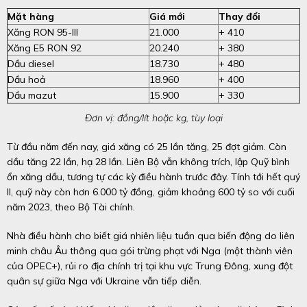
Mặt hàng
Giá mới
Thay đổi
Xăng RON 95-III
21.000
+ 410
Xăng E5 RON 92
20.240
+ 380
Dầu diesel
18.730
+ 480
Dầu hoả
18.960
+ 400
Dầu mazut
15.900
+ 330
Đơn vị: đồng/lít hoặc kg, tùy loại
Từ đầu năm đến nay, giá xăng có 25 lần tăng, 25 đợt giảm. Còn
dầu tăng 22 lần, hạ 28 lần. Liên Bộ vẫn không trích, lập Quỹ bình
ổn xăng dầu, tương tự các kỳ điều hành trước đây. Tính tới hết quý
II, quỹ này còn hơn 6.000 tỷ đồng, giảm khoảng 600 tỷ so với cuối
năm 2023, theo Bộ Tài chính.
Nhà điều hành cho biết giá nhiên liệu tuần qua biến động do liên
minh châu Âu thông qua gói trừng phạt với Nga (một thành viên
của OPEC+), rủi ro địa chính trị tại khu vực Trung Đông, xung đột
quân sự giữa Nga với Ukraine vẫn tiếp diễn.