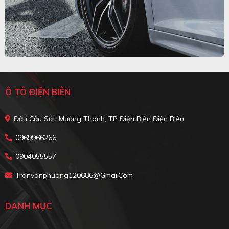
Ô TÔ ĐIỆN BIÊN
Đầu Cầu Sắt, Mường Thanh, TP Điện Biên Điện Biên
0969966266
0904055557
Tranvanphuong120686@gmai.com
DANH MỤC