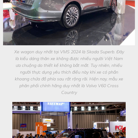
Xe wagon duy nhất tại VMS 2024 là Skoda Superb. Đây
là kiểu dáng thân xe không được nhiều người Việt Nam
ưa chuộng do thiết kế không bắt mắt. Tuy nhiên, nhiều
người thực dụng yêu thích điều này khi xe có phần
khoang chứa đồ phía sau rất rộng rãi. Hiện nay, mẫu xe
phân phối chính hãng duy nhất là Volvo V60 Cross
Country