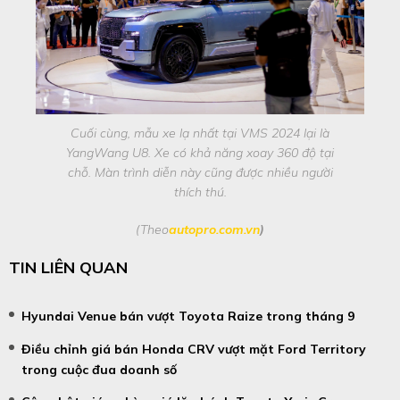
Cuối cùng, mẫu xe lạ nhất tại VMS 2024 lại là
YangWang U8. Xe có khả năng xoay 360 độ tại
chỗ. Màn trình diễn này cũng được nhiều người
thích thú.
(Theo
autopro.com.vn
)
TIN LIÊN QUAN
Hyundai Venue bán vượt Toyota Raize trong tháng 9
Điều chỉnh giá bán Honda CRV vượt mặt Ford Territory
trong cuộc đua doanh số