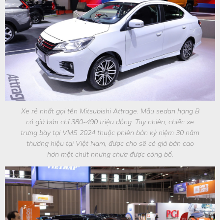
Xe rẻ nhất gọi tên Mitsubishi Attrage. Mẫu sedan hạng B
có giá bán chỉ 380-490 triệu đồng. Tuy nhiên, chiếc xe
trưng bày tại VMS 2024 thuộc phiên bản kỷ niệm 30 năm
thương hiệu tại Việt Nam, được cho sẽ có giá bán cao
hơn một chút nhưng chưa được công bố.