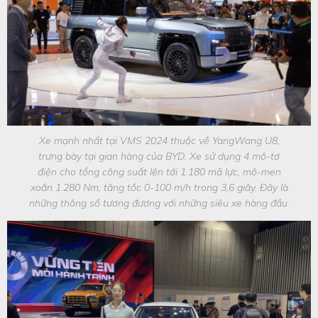
Xe mạnh nhất tại VMS 2024 thuộc về YangWang U8,
trưng bày tại gian hàng của BYD. Xe sử dụng 4 mô-tơ
điện cho tổng công suất lên tới 1.180 mã lực, mô-men
xoắn 1.280 Nm, tăng tốc 0-100 m/h trong 3,6 giây. Đây là
những thông số tương đương với những siêu xe hàng đầu.