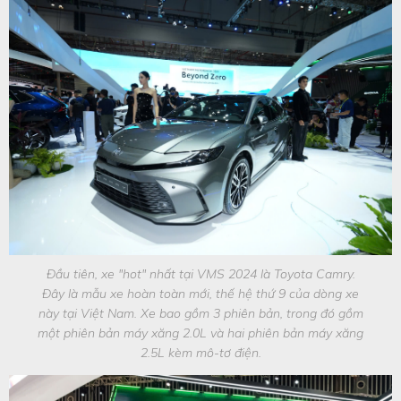
Đầu tiên, xe "hot" nhất tại VMS 2024 là Toyota Camry.
Đây là mẫu xe hoàn toàn mới, thế hệ thứ 9 của dòng xe
này tại Việt Nam. Xe bao gồm 3 phiên bản, trong đó gồm
một phiên bản máy xăng 2.0L và hai phiên bản máy xăng
2.5L kèm mô-tơ điện.