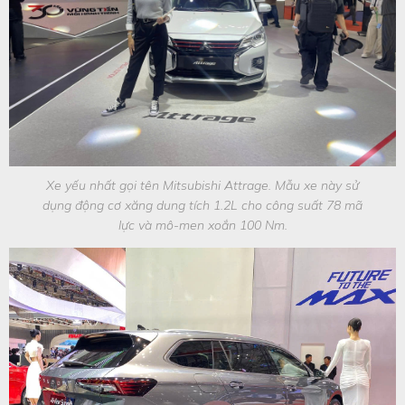
Xe yếu nhất gọi tên Mitsubishi Attrage. Mẫu xe này sử
dụng động cơ xăng dung tích 1.2L cho công suất 78 mã
lực và mô-men xoắn 100 Nm.