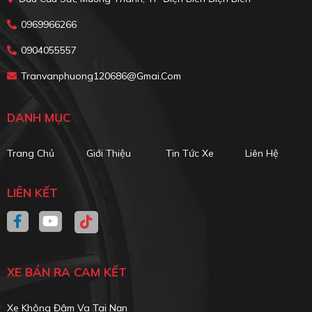
0969966266
0904055557
Tranvanphuong120686@gmai.com
DANH MỤC
Trang Chủ
Giới Thiệu
Tin Tức Xe
Liên Hệ
LIÊN KẾT
XE BÁN RA CAM KẾT
Xe Không Đâm Va Tai Nạn