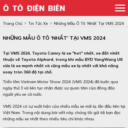
Trang Chủ
Tin Tức Xe
Những Mẫu Ô Tô ‘nhất’ Tại VMS 2024
NHỮNG MẪU Ô TÔ ‘NHẤT’ TẠI VMS 2024
Tại VMS 2024, Toyota Camry là xe "hot" nhất, xe đắt nhất
thuộc về Toyota Alphard, trong khi mẫu BYD YangWang U8
vừa là xe mạnh nhất và cũng mẫu xe lạ nhất với khả năng
xoay tròn 360 độ tại chỗ.
Triển lãm Vietnam Motor Show 2024 (VMS 2024) đã bước qua
ngày thứ 3 và liên tục nhận được sự quan tâm của đông đảo
người yêu xe cả nước.
VMS 2024 có sự xuất hiện của nhiều mẫu xe mới lạ, lần đầu tiên tại
Việt Nam. Trong nội dung bài viết này, chúng tôi gửi tới bạn đọc
những mẫu xe nhất theo nhiều tiêu chí khác nhau.