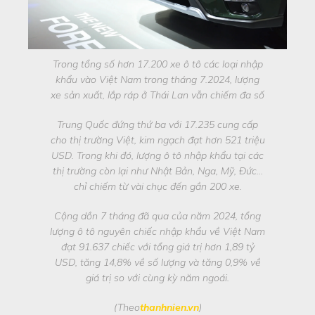
Trong tổng số hơn 17.200 xe ô tô các loại nhập
khẩu vào Việt Nam trong tháng 7.2024, lượng
xe sản xuất, lắp ráp ở Thái Lan vẫn chiếm đa số
Trung Quốc đứng thứ ba với 17.235 cung cấp
cho thị trường Việt, kim ngạch đạt hơn 521 triệu
USD. Trong khi đó, lượng ô tô nhập khẩu tại các
thị trường còn lại như Nhật Bản, Nga, Mỹ, Đức…
chỉ chiếm từ vài chục đến gần 200 xe.
Cộng dồn 7 tháng đã qua của năm 2024, tổng
lượng ô tô nguyên chiếc nhập khẩu về Việt Nam
đạt 91.637 chiếc với tổng giá trị hơn 1,89 tỷ
USD, tăng 14,8% về số lượng và tăng 0,9% về
giá trị so với cùng kỳ năm ngoái.
(Theo
thanhnien.vn
)