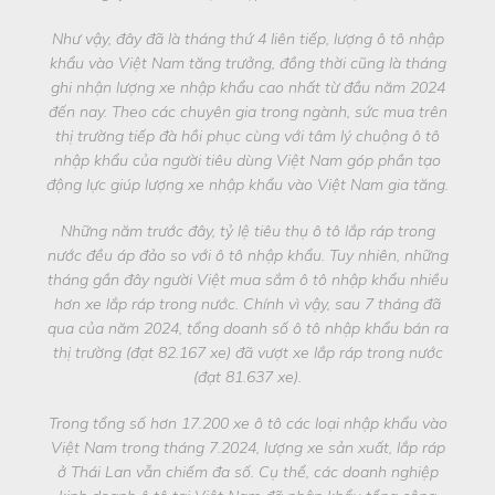
Như vậy, đây đã là tháng thứ 4 liên tiếp, lượng ô tô nhập
khẩu vào Việt Nam tăng trưởng, đồng thời cũng là tháng
ghi nhận lượng xe nhập khẩu cao nhất từ đầu năm 2024
đến nay. Theo các chuyên gia trong ngành, sức mua trên
thị trường tiếp đà hồi phục cùng với tâm lý chuộng ô tô
nhập khẩu của người tiêu dùng Việt Nam góp phần tạo
động lực giúp lượng xe nhập khẩu vào Việt Nam gia tăng.
Những năm trước đây, tỷ lệ tiêu thụ ô tô lắp ráp trong
nước đều áp đảo so với ô tô nhập khẩu. Tuy nhiên, những
tháng gần đây người Việt mua sắm ô tô nhập khẩu nhiều
hơn xe lắp ráp trong nước. Chính vì vậy, sau 7 tháng đã
qua của năm 2024, tổng doanh số ô tô nhập khẩu bán ra
thị trường (đạt 82.167 xe) đã vượt xe lắp ráp trong nước
(đạt 81.637 xe).
Trong tổng số hơn 17.200 xe ô tô các loại nhập khẩu vào
Việt Nam trong tháng 7.2024, lượng xe sản xuất, lắp ráp
ở Thái Lan vẫn chiếm đa số. Cụ thể, các doanh nghiệp