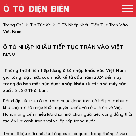
Trang Chủ
Tin Tức Xe
Ô Tô Nhập Khẩu Tiếp Tục Tràn Vào
Việt Nam
Ô TÔ NHẬP KHẨU TIẾP TỤC TRÀN VÀO VIỆT
NAM
Tháng thứ 4 liên tiếp lượng ô tô nhập khẩu vào Việt Nam
gia tăng, đạt mức cao nhất kể từ đầu năm 2024 đến nay,
trong đó hơn một nửa được nhập khẩu từ các nhà máy sản
xuất ô tô ở Thái Lan.
Bất chấp sức mua ô tô trong nước đang trên đà hồi phục nhưng
khá chậm, ô tô nhập khẩu nguyên chiếc vẫn ồ ạt tràn về Việt
Nam, mang đến nhiều lựa chọn mới cho người tiêu dùng đồng thời
tạo áp lực cạnh tranh với xe lắp ráp trong nước.
Theo số liệu mới nhất từ Tổng cục Hải quan, trong tháng 7 vừa