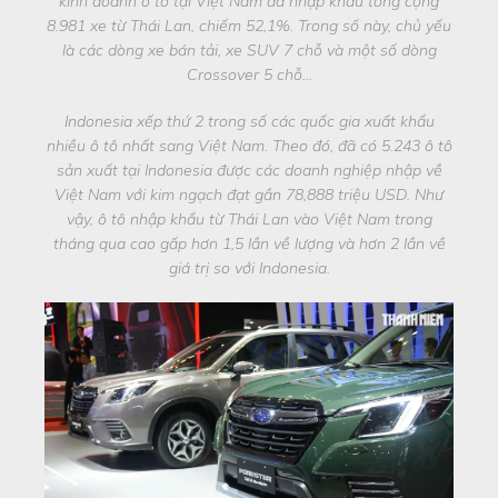
kinh doanh ô tô tại Việt Nam đã nhập khẩu tổng cộng
8.981 xe từ Thái Lan, chiếm 52,1%. Trong số này, chủ yếu
là các dòng xe bán tải, xe SUV 7 chỗ và một số dòng
Crossover 5 chỗ…
Indonesia xếp thứ 2 trong số các quốc gia xuất khẩu
nhiều ô tô nhất sang Việt Nam. Theo đó, đã có 5.243 ô tô
sản xuất tại Indonesia được các doanh nghiệp nhập về
Việt Nam với kim ngạch đạt gần 78,888 triệu USD. Như
vậy, ô tô nhập khẩu từ Thái Lan vào Việt Nam trong
tháng qua cao gấp hơn 1,5 lần về lượng và hơn 2 lần về
giá trị so với Indonesia.