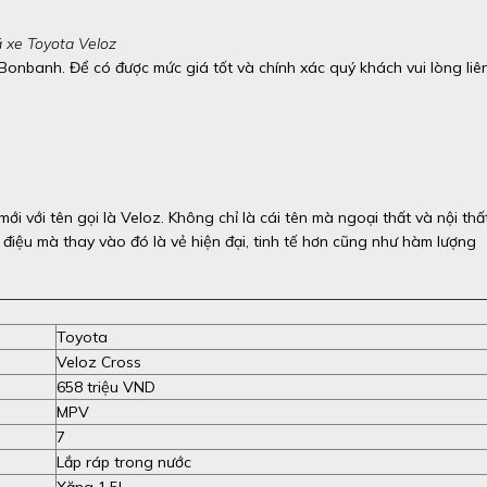
á xe Toyota Veloz
 Bonbanh. Để có được mức giá tốt và chính xác quý khách vui lòng liê
 với tên gọi là Veloz. Không chỉ là cái tên mà ngoại thất và nội thấ
n điệu mà thay vào đó là vẻ hiện đại, tinh tế hơn cũng như hàm lượng
Toyota
Veloz Cross
658 triệu VND
MPV
7
Lắp ráp trong nước
Xăng 1.5L