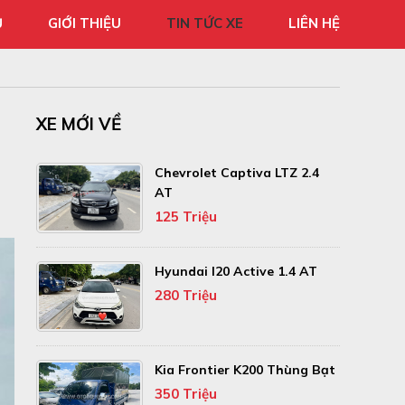
Ủ
GIỚI THIỆU
TIN TỨC XE
LIÊN HỆ
XE MỚI VỀ
Chevrolet Captiva LTZ 2.4
AT
125 Triệu
Hyundai I20 Active 1.4 AT
280 Triệu
Kia Frontier K200 Thùng Bạt
350 Triệu