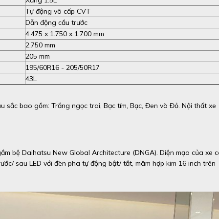
Tự động vô cấp CVT
Dẫn động cầu trước
4.475 x 1.750 x 1.700 mm
2.750 mm
205 mm
195/60R16 - 205/50R17
43L
sắc bao gồm: Trắng ngọc trai, Bạc tím, Bạc, Đen và Đỏ. Nội thất xe
 gầm bệ Daihatsu New Global Architecture (DNGA). Diện mạo của xe 
trước/ sau LED với đèn pha tự động bật/ tắt, mâm hợp kim 16 inch trên