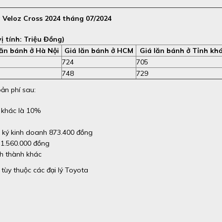
 Veloz Cross 2024 tháng 07/2024
ị tính: Triệu Đồng)
lăn bánh ở Hà Nội
Giá lăn bánh ở HCM
Giá lăn bánh ở Tỉnh kh
724
705
748
729
ản phí sau:
h khác là 10%
g ký kinh doanh 873.400 đồng
 1.560.000 đồng
nh thành khác
tùy thuộc các đại lý Toyota