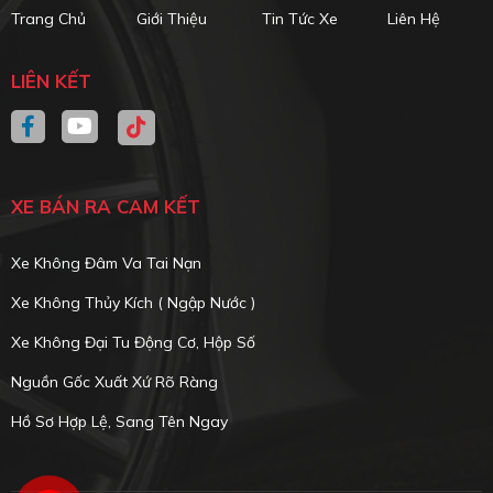
Trang Chủ
Giới Thiệu
Tin Tức Xe
Liên Hệ
LIÊN KẾT
XE BÁN RA CAM KẾT
Xe Không Đâm Va Tai Nạn
Xe Không Thủy Kích ( Ngập Nước )
Xe Không Đại Tu Động Cơ, Hộp Số
Nguồn Gốc Xuất Xứ Rõ Ràng
Hồ Sơ Hợp Lệ, Sang Tên Ngay