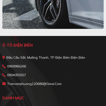
Ô TÔ ĐIỆN BIÊN
Đầu Cầu Sắt, Mường Thanh, TP Điện Biên Điện Biên
0969966266
0904055557
Tranvanphuong120686@gmai.com
DANH MỤC