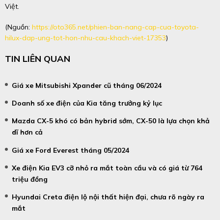
Việt.
(Nguồn:
https://oto365.net/phien-ban-nang-cap-cua-toyota-
hilux-dap-ung-tot-hon-nhu-cau-khach-viet-17353
)
TIN LIÊN QUAN
Giá xe Mitsubishi Xpander cũ tháng 06/2024
Doanh số xe điện của Kia tăng trưởng kỷ lục
Mazda CX-5 khó có bản hybrid sớm, CX-50 là lựa chọn khả
dĩ hơn cả
Giá xe Ford Everest tháng 05/2024
Xe điện Kia EV3 cỡ nhỏ ra mắt toàn cầu và có giá từ 764
triệu đồng
Hyundai Creta điện lộ nội thất hiện đại, chưa rõ ngày ra
mắt