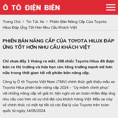
Trang Chủ
Tin Tức Xe
Phiên Bản Nâng Cấp Của Toyota
Hilux Đáp Ứng Tốt Hơn Nhu Cầu Khách Việt
PHIÊN BẢN NÂNG CẤP CỦA TOYOTA HILUX ĐÁP
ỨNG TỐT HƠN NHU CẦU KHÁCH VIỆT
Chỉ chưa đầy 1 tháng ra mắt, 308 chiếc Toyota Hilux đã được
bán ra thị trường và hứa hẹn còn tăng trưởng mạnh mẽ hơn
nữa trong thời gian tới với phiên bản nâng cấp.
Công ty Ô tô Toyota Việt Nam (TMV) chính thức giới thiệu mẫu xe
Toyota Hilux phiên bản nâng cấp 2024 – “Uy mãnh chinh phục”
với những nâng cấp về giải trí, tiện nghi và an toàn nhằm đáp ứng
nhu cầu cao hơn và sự chờ đợi của khách hàng Việt. Mẫu xe này
sẽ chính thức có mặt tại tất cả các Đại lý của Toyota trên toàn
quốc từ ngày 14/05/2024.