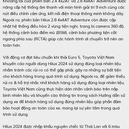
Khoang lái của phiên bản 2.4 4x2AT và 2.8 4x4AT Adventure được
nâng cấp hệ thống âm thanh với màn hình giải trí 9 inch cùng các
nút điều chỉnh cảm ứng, kết nối điện thoại thông minh không dây.
Ngoài ra, phiên bản Hilux 2.8 4x4AT Adventure còn được cập
nhật hệ thống điều hòa 2 vùng tiện nghi, trang bị camera 360 độ,
hệ thống cảnh báo điểm mù (BSM), cảnh báo phương tiện cắt
ngang phía sau (RCTA) giúp các hành trình di chuyển trở nên an
toàn hơn.
Với động cơ đạt tiêu chuẩn khí thải Euro 5, Toyota Việt Nam
khuyến cáo người dùng Hilux 2024 sử dụng đúng loại nhiên liệu
nhằm tránh các rủi ro có thể gặp phải, gây ra những sự bất tiện
cho khách hàng trong quá trình sử dụng. Ngoài ra, để giảm thiểu
rủi ro & hỗ trợ nhắc nhở khách hàng sử dụng đúng loại nhiên liệu,
Toyota Việt Nam cũng thực hiện dán nhãn cảnh báo trên nắp
bình nhiên liệu và khuyến cáo thông tin trong sách Hướng dẫn sử
dụng xe để khách hàng sử dụng đúng nhiên liệu góp phần đảm
bảo hoạt động an toàn của xe, mang lại sự yên tâm trong quá
trình sử dụng.
Hilux 2024 được nhập khẩu nguyên chiếc từ Thái Lan với 6 màu