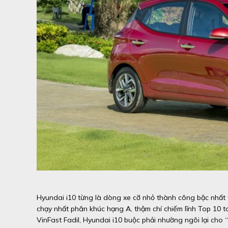
Hyundai i10 từng là dòng xe cỡ nhỏ thành công bậc nhất t
chạy nhất phân khúc hạng A, thậm chí chiếm lĩnh Top 10 t
VinFast Fadil, Hyundai i10 buộc phải nhường ngôi lại cho “