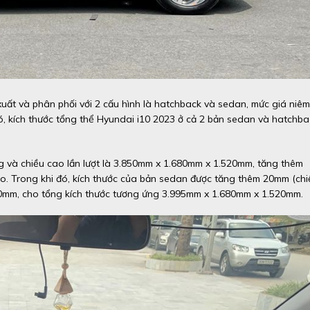
uất và phân phối với 2 cấu hình là hatchback và sedan, mức giá niêm
đó, kích thước tổng thể Hyundai i10 2023 ở cả 2 bản sedan và hatchba
ng và chiều cao lần lượt là 3.850mm x 1.680mm x 1.520mm, tăng thêm
o. Trong khi đó, kích thước của bản sedan được tăng thêm 20mm (chi
0mm, cho tổng kích thước tương ứng 3.995mm x 1.680mm x 1.520mm.