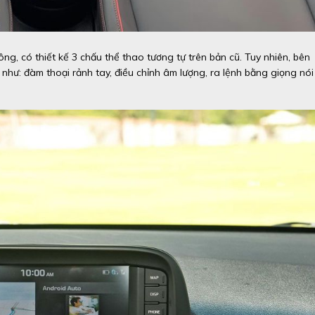
g, có thiết kế 3 chấu thể thao tương tự trên bản cũ. Tuy nhiên, bên
 như: đàm thoại rảnh tay, điều chỉnh âm lượng, ra lệnh bằng giọng nói