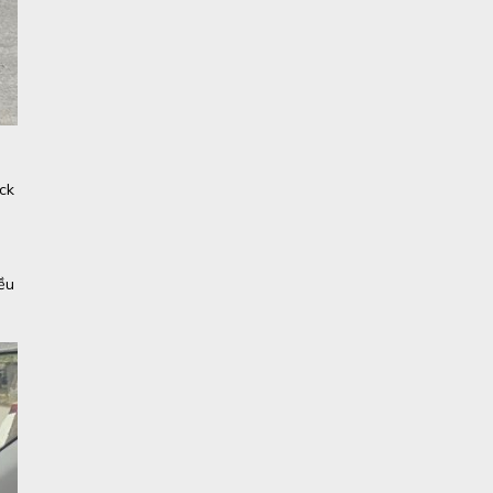
ck
ều