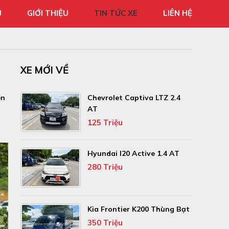
Ủ
GIỚI THIỆU
TIN TỨC XE
LIÊN HỆ
XE MỚI VỀ
ọn
Chevrolet Captiva LTZ 2.4
AT
125 Triệu
Hyundai I20 Active 1.4 AT
280 Triệu
Kia Frontier K200 Thùng Bạt
350 Triệu