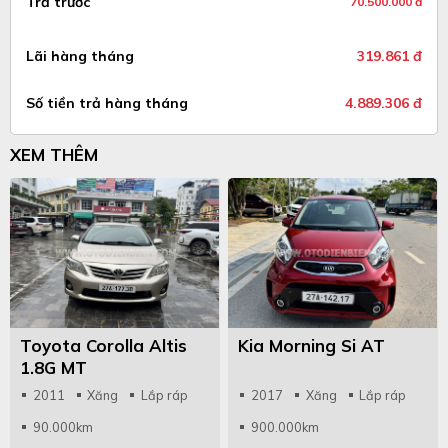
Trả trước
70.500.000 đ
Lãi hàng tháng
319.861 đ
Số tiền trả hàng tháng
4.889.306 đ
XEM THÊM
Toyota Corolla Altis
Kia Morning Si AT
1.8G MT
2011
Xăng
Lắp ráp
2017
Xăng
Lắp ráp
90.000km
900.000km