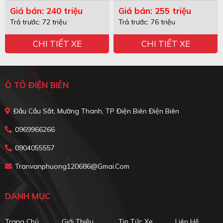
Giá bán: 240 triệu
Giá bán: 255 triệu
Trả trước: 72 triệu
Trả trước: 76 triệu
CHI TIẾT XE
CHI TIẾT XE
Ô TÔ ĐIỆN BIÊN
Đầu Cầu Sắt, Mường Thanh, TP Điện Biên Điện Biên
0969966266
0904055557
Tranvanphuong120686@gmai.com
DANH MỤC
Trang Chủ
Giới Thiệu
Tin Tức Xe
Liên Hệ