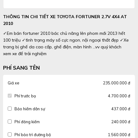
THÔNG TIN CHI TIẾT XE TOYOTA FORTUNER 2.7V 4X4 AT
2010
✓Em bán fortuner 2010 bác chủ nâng lên phom mới 2013 hết
100 triệu ✓tình trạng máy số cực ngon, nội ngoại thất đẹp ✓Xe
trang bị ghế da cao cấp, ghế điện, màn hình …vv quý khách
xem xe để trải nghiệm
PHÍ SANG TÊN
Giá xe
235.000.000 đ
Phí trước bạ
4.700.000 đ
Bảo hiểm dân sự
437.000 đ
Phí đăng kiểm
240.000 đ
Phí bảo trì đường bộ
1.560.000 đ