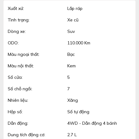
Xuất xứ:
Lắp ráp
Tình trạng:
Xe cũ
Dòng xe:
Suv
ODO:
110.000 Km
Màu ngoại thất:
Bạc
Màu nội thất:
Kem
Số cửa:
5
Số chỗ ngồi:
7
Nhiên liệu:
Xăng
Hộp số:
Số tự động
Dẫn động:
4WD - Dẫn động 4 bánh
Dung tích động cơ:
2.7 L